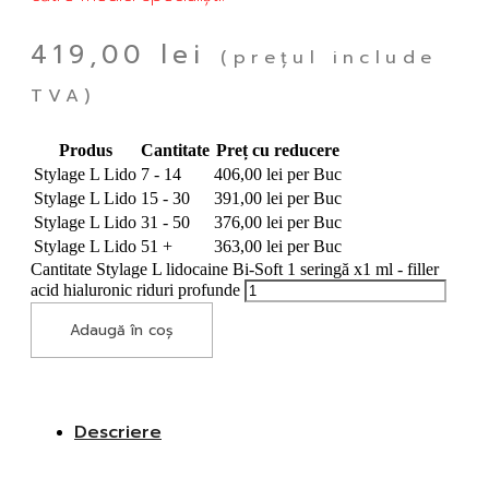
419,00
lei
(prețul include
TVA)
Produs
Cantitate
Preț cu reducere
Stylage L Lido
7 - 14
406,00
lei
per Buc
Stylage L Lido
15 - 30
391,00
lei
per Buc
Stylage L Lido
31 - 50
376,00
lei
per Buc
Stylage L Lido
51 +
363,00
lei
per Buc
Cantitate Stylage L lidocaine Bi-Soft 1 seringă x1 ml - filler
acid hialuronic riduri profunde
Adaugă în coș
Descriere
Descriere