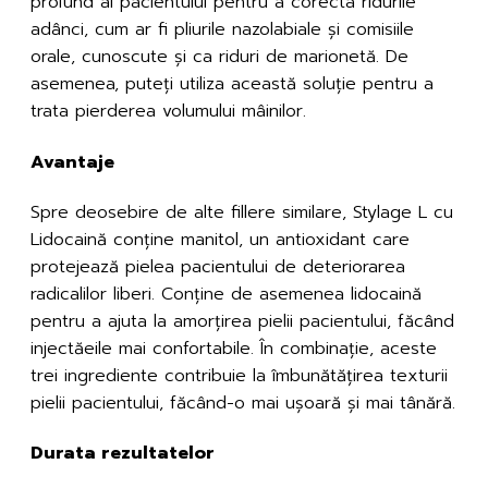
profund al pacientului pentru a corecta ridurile
adânci, cum ar fi pliurile nazolabiale și comisiile
orale, cunoscute și ca riduri de marionetă. De
asemenea, puteți utiliza această soluție pentru a
trata pierderea volumului mâinilor.
Avantaje
Spre deosebire de alte fillere similare, Stylage L cu
Lidocaină conține manitol, un antioxidant care
protejează pielea pacientului de deteriorarea
radicalilor liberi. Conține de asemenea lidocaină
pentru a ajuta la amorțirea pielii pacientului, făcând
injectăeile mai confortabile. În combinație, aceste
trei ingrediente contribuie la îmbunătățirea texturii
pielii pacientului, făcând-o mai ușoară și mai tânără.
Durata rezultatelor