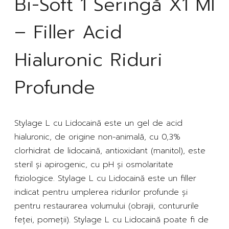
Bi-Soft 1 Seringă X1 Ml
– Filler Acid
Hialuronic Riduri
Profunde
Stylage L cu Lidocaină este un gel de acid
hialuronic, de origine non-animală, cu 0,3%
clorhidrat de lidocaină, antioxidant (manitol), este
steril și apirogenic, cu pH și osmolaritate
fiziologice. Stylage L cu Lidocaină este un filler
indicat pentru umplerea ridurilor profunde și
pentru restaurarea volumului (obrajii, contururile
feței, pomeții). Stylage L cu Lidocaină poate fi de