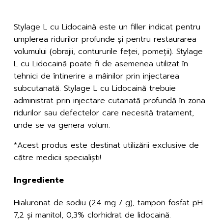
Stylage L cu Lidocaină este un gel de acid hialuronic, de origine non-animală, cu 0,3% clorhidrat de lidocaină, antioxidant (manitol), este steril și apirogenic, cu pH și osmolaritate fiziologice.
Stylage L cu Lidocaină este un filler indicat pentru
umplerea ridurilor profunde și pentru restaurarea
volumului (obrajii, contururile feței, pomeții). Stylage
L cu Lidocaină poate fi de asemenea utilizat în
tehnici de întinerire a mâinilor prin injectarea
subcutanată. Stylage L cu Lidocaină trebuie
administrat prin injectare cutanată profundă în zona
ridurilor sau defectelor care necesită tratament,
unde se va genera volum.
*Acest produs este destinat utilizării exclusive de
către medicii specialiști!
Ingrediente
Hialuronat de sodiu (24 mg / g), tampon fosfat pH
7,2 și manitol, 0,3% clorhidrat de lidocaină.