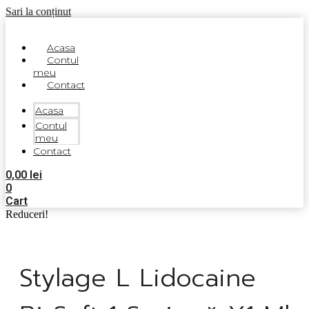
Sari la conținut
Acasa
Contul
meu
Contact
Acasa
Contul
meu
Contact
0,00
lei
0
Cart
Reduceri!
Stylage L Lidocaine