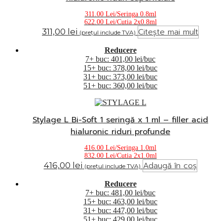
311.00 Lei/Seringa 0.8ml
622.00 Lei/Cutia 2x0.8ml
Citește mai mult
311,00
lei
(prețul include TVA)
Reducere
7+ buc: 401,00 lei/buc
15+ buc: 378,00 lei/buc
31+ buc: 373,00 lei/buc
51+ buc: 360,00 lei/buc
Stylage L Bi-Soft 1 seringă x 1 ml – filler acid
hialuronic riduri profunde
416.00 Lei/Seringa 1.0ml
832.00 Lei/Cutia 2x1.0ml
Adaugă în coș
416,00
lei
(prețul include TVA)
Reducere
7+ buc: 481,00 lei/buc
15+ buc: 463,00 lei/buc
31+ buc: 447,00 lei/buc
51+ buc: 429,00 lei/buc