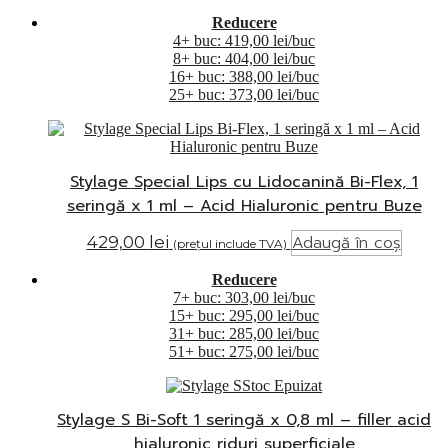
Reducere
4+ buc: 419,00 lei/buc
8+ buc: 404,00 lei/buc
16+ buc: 388,00 lei/buc
25+ buc: 373,00 lei/buc
Stylage Special Lips cu Lidocanină Bi-Flex, 1
seringă x 1 ml – Acid Hialuronic pentru Buze
Adaugă în coș
429,00
lei
(prețul include TVA)
Reducere
7+ buc: 303,00 lei/buc
15+ buc: 295,00 lei/buc
31+ buc: 285,00 lei/buc
51+ buc: 275,00 lei/buc
Stoc Epuizat
Stylage S Bi-Soft 1 seringă x 0,8 ml – filler acid
hialuronic riduri superficiale