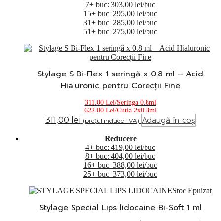
7+ buc: 303,00 lei/buc
15+ buc: 295,00 lei/buc
31+ buc: 285,00 lei/buc
51+ buc: 275,00 lei/buc
Stylage S Bi-Flex 1 seringă x 0.8 ml – Acid
Hialuronic pentru Corecții Fine
311.00 Lei/Seringa 0.8ml
622.00 Lei/Cutia 2x0.8ml
Adaugă în coș
311,00
lei
(prețul include TVA)
Reducere
4+ buc: 419,00 lei/buc
8+ buc: 404,00 lei/buc
16+ buc: 388,00 lei/buc
25+ buc: 373,00 lei/buc
Stoc Epuizat
Stylage Special Lips lidocaine Bi-Soft 1 ml