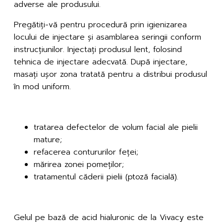
adverse ale produsului.
Pregătiți-vă pentru procedură prin igienizarea
locului de injectare și asamblarea seringii conform
instrucțiunilor. Injectați produsul lent, folosind
tehnica de injectare adecvată. După injectare,
masați ușor zona tratată pentru a distribui produsul
în mod uniform.
Zone de tratament
tratarea defectelor de volum facial ale pielii
mature;
refacerea contururilor feței;
mărirea zonei pomeților;
tratamentul căderii pielii (ptoză facială).
Avantaje
Gelul pe bază de acid hialuronic de la Vivacy este