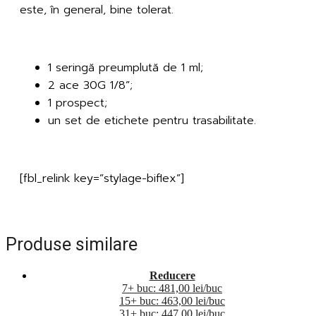
este, în general, bine tolerat.
Cutia conține
1 seringă preumplută de 1 ml;
2 ace 30G 1/8”;
1 prospect;
un set de etichete pentru trasabilitate.
[fbl_relink key=”stylage-biflex”]
Produse similare
Reducere
7+ buc: 481,00 lei/buc
15+ buc: 463,00 lei/buc
31+ buc: 447,00 lei/buc