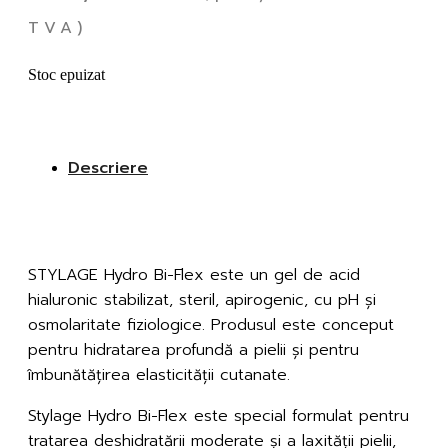
TVA)
Stoc epuizat
Descriere
Descriere
Stylage Hydro Bi-Flex
STYLAGE Hydro Bi-Flex este un gel de acid
hialuronic stabilizat, steril, apirogenic, cu pH și
osmolaritate fiziologice. Produsul este conceput
pentru hidratarea profundă a pielii și pentru
îmbunătățirea elasticității cutanate.
Stylage Hydro Bi-Flex este special formulat pentru
tratarea deshidratării moderate și a laxității pielii,