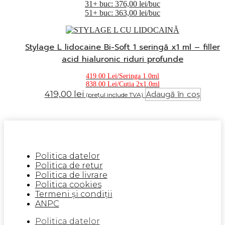
31+ buc: 376,00 lei/buc
51+ buc: 363,00 lei/buc
Stylage L lidocaine Bi-Soft 1 seringă x1 ml – filler
acid hialuronic riduri profunde
419.00 Lei/Seringa 1.0ml
838.00 Lei/Cutia 2x1.0ml
Adaugă în coș
419,00
lei
(prețul include TVA)
Politica datelor
Politica de retur
Politica de livrare
Politica cookies
Termeni și condiții
ANPC
Politica datelor