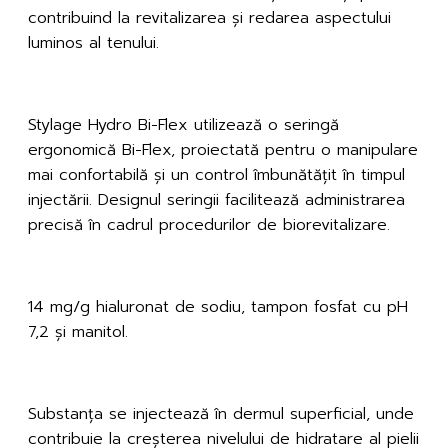
contribuind la revitalizarea și redarea aspectului
luminos al tenului.
Tehnologia Bi-Flex
Stylage Hydro Bi-Flex utilizează o seringă
ergonomică Bi-Flex, proiectată pentru o manipulare
mai confortabilă și un control îmbunătățit în timpul
injectării. Designul seringii facilitează administrarea
precisă în cadrul procedurilor de biorevitalizare.
Ingrediente
14 mg/g hialuronat de sodiu, tampon fosfat cu pH
7,2 și manitol.
Utilizare
Substanța se injectează în dermul superficial, unde
contribuie la creșterea nivelului de hidratare al pielii