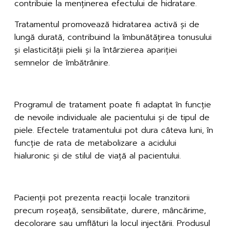
contribuie la menținerea efectului de hidratare.
Tratamentul promovează hidratarea activă și de
lungă durată, contribuind la îmbunătățirea tonusului
și elasticității pielii și la întârzierea apariției
semnelor de îmbătrânire.
Durata rezultatelor
Programul de tratament poate fi adaptat în funcție
de nevoile individuale ale pacientului și de tipul de
piele. Efectele tratamentului pot dura câteva luni, în
funcție de rata de metabolizare a acidului
hialuronic și de stilul de viață al pacientului.
Efecte secundare
Pacienții pot prezenta reacții locale tranzitorii
precum roșeață, sensibilitate, durere, mâncărime,
decolorare sau umflături la locul injectării. Produsul