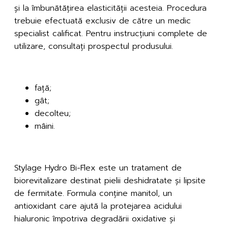
și la îmbunătățirea elasticității acesteia. Procedura
trebuie efectuată exclusiv de către un medic
specialist calificat. Pentru instrucțiuni complete de
utilizare, consultați prospectul produsului.
Zone de tratament
față;
gât;
decolteu;
mâini.
Avantaje
Stylage Hydro Bi-Flex este un tratament de
biorevitalizare destinat pielii deshidratate și lipsite
de fermitate. Formula conține manitol, un
antioxidant care ajută la protejarea acidului
hialuronic împotriva degradării oxidative și