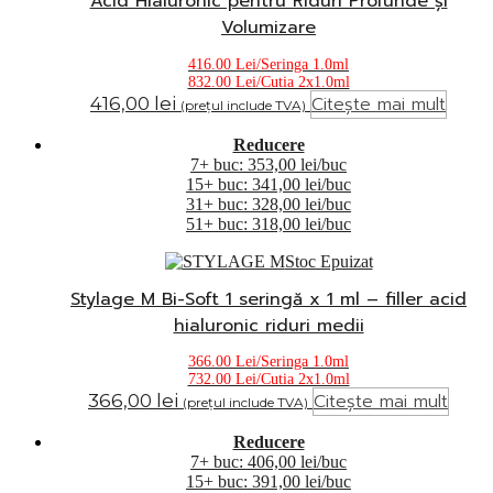
Acid Hialuronic pentru Riduri Profunde și
Volumizare
416.00 Lei/Seringa 1.0ml
832.00 Lei/Cutia 2x1.0ml
Citește mai mult
416,00
lei
(prețul include TVA)
Reducere
7+ buc: 353,00 lei/buc
15+ buc: 341,00 lei/buc
31+ buc: 328,00 lei/buc
51+ buc: 318,00 lei/buc
Stoc Epuizat
Stylage M Bi-Soft 1 seringă x 1 ml – filler acid
hialuronic riduri medii
366.00 Lei/Seringa 1.0ml
732.00 Lei/Cutia 2x1.0ml
Citește mai mult
366,00
lei
(prețul include TVA)
Reducere
7+ buc: 406,00 lei/buc
15+ buc: 391,00 lei/buc